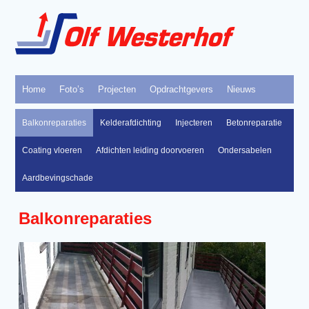
Home
Foto’s
Projecten
Opdrachtgevers
Nieuws
Balkonreparaties
Kelderafdichting
Injecteren
Betonreparatie
Coating vloeren
Afdichten leiding doorvoeren
Ondersabelen
Aardbevingschade
Balkonreparaties